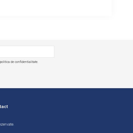
olitica de confidentialitate.
tact
ezervate.