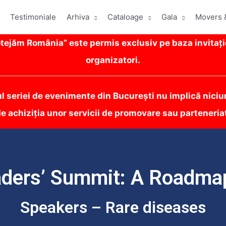
Testimoniale
Arhiva
Cataloage
Gala
Movers 
ejăm România” este permis exclusiv pe baza invitați
organizatori.
ul seriei de evenimente din București nu implică niciun
e achiziția unor servicii de promovare sau parteneria
ders’ Summit: A Roadmap
Speakers – Rare diseases