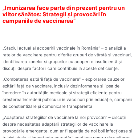
„Imunizarea face parte din prezent pentru un
viitor sănătos: Strategii și provocări în
campaniile de vaccinarea”
„Stadiul actual al acoperirii vaccinale în România” – o analiză a
ratelor de vaccinare pentru diferite grupuri de vârstă și vaccinuri,
identificarea zonelor și grupurilor cu acoperire insuficientă și
discuții despre factorii care contribuie la aceste deficiențe.
„Combaterea ezitării față de vaccinare” – explorarea cauzelor
ezitării față de vaccinare, inclusiv dezinformarea și lipsa de
încredere în autoritățile medicale și strategii eficiente pentru
creșterea încrederii publicului în vaccinuri prin educație, campanii
de conștientizare și comunicare transparentă.
„Adaptarea strategiilor de vaccinare la noi provocări” – discuții
despre necesitatea adaptării strategiilor de vaccinare la
provocările emergente, cum ar fi apariția de noi boli infecțioase și
tulpini virale și importanța cercetării continue pentru dezvoltarea