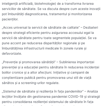
inteligență artificială, biotehnologie) de a transforma livrarea
serviciilor de sănătate. Se va discuta despre cum aceste inovații
pot îmbunătăți diagnosticarea, tratamentul și monitorizarea
pacienților.
„Acces universal la servicii de sănătate de calitate” – Dezbateri
despre strategii eficiente pentru asigurarea accesului egal la
servicii de sănătate pentru toate segmentele populației. Se va
pune accent pe reducerea disparităților regionale și pe
îmbunătățirea infrastructurii medicale în zonele rurale și
defavorizate.
„Prevenție și promovarea sănătății” – Sublinierea importanței
prevenției și a educației pentru sănătate în reducerea incidenței
bolilor cronice și a altor afecțiuni. Inițiative și campanii de
conștientizare publică pentru promovarea unui stil de viață
sănătos și a screening-urilor regulate.
„Sistemul de sănătate și reziliența în fața pandemiilor” – Analiza
lecțiilor învățate din gestionarea pandemiei COVID-19 și strategii
pentru consolidarea rezilienței sistemului de sănătate în fața