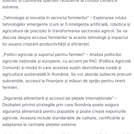
solurilor și cultivarea speciilor rezistente la condiții climatice
extreme.
„Tehnologia și inovația în serviciul fermierilor” – Explorarea rolului
tehnologiilor emergente (cum ar fi inteligența artificială, robotica și
agricultura de precizie) în transformarea sectorului agricol. Se va
discuta despre accesul fermierilor la aceste tehnologii și impactul
lor asupra creșterii productivității și eficienței.
„Politici agricole și suportul pentru fermieri” – Analiza politicilor
agricole naționale și europene, cu accent pe PAC (Politica Agricolă
Comună) și modul în care acestea susțin dezvoltarea rurală și
agricultura sustenabilă în România. Se vor aborda subiecte precum
subvențiile, accesul la finanțare și măsuri de sprijin pentru tinerii
fermieri.
„Siguranța alimentară și accesul pe piețele internaționale” –
Dezbateri privind strategiile prin care România poate asigura
siguranța alimentară pentru populație și poate crește exporturile
agricole. Aceasta include standardele de calitate, certificările și
adaptarea la cerințele piețelor externe.