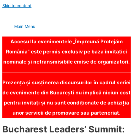
Skip to content
Main Menu
Accesul la evenimentele „Împreună Protejăm
România” este permis exclusiv pe baza invitației
nominale și netransmisibile emise de organizatori.
Prezența și susținerea discursurilor în cadrul seriei
de evenimente din București nu implică niciun cost
pentru invitați și nu sunt condiționate de achiziția
unor servicii de promovare sau parteneriat.
Bucharest Leaders’ Summit: