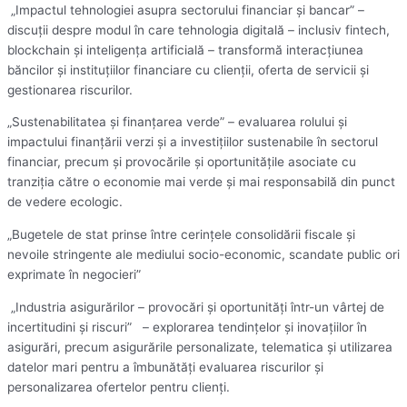
„Impactul tehnologiei asupra sectorului financiar și bancar” –
discuții despre modul în care tehnologia digitală – inclusiv fintech,
blockchain și inteligența artificială – transformă interacțiunea
băncilor și instituțiilor financiare cu clienții, oferta de servicii și
gestionarea riscurilor.
„Sustenabilitatea și finanțarea verde” – evaluarea rolului și
impactului finanțării verzi și a investițiilor sustenabile în sectorul
financiar, precum și provocările și oportunitățile asociate cu
tranziția către o economie mai verde și mai responsabilă din punct
de vedere ecologic.
„Bugetele de stat prinse între cerințele consolidării fiscale și
nevoile stringente ale mediului socio-economic, scandate public ori
exprimate în negocieri”
„Industria asigurărilor – provocări și oportunități într-un vârtej de
incertitudini și riscuri” – explorarea tendințelor și inovațiilor în
asigurări, precum asigurările personalizate, telematica și utilizarea
datelor mari pentru a îmbunătăți evaluarea riscurilor și
personalizarea ofertelor pentru clienți.