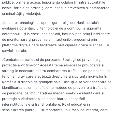
publice, online și acasă. Importanța colaborării între autoritățile
locale, forțele de ordine și comunități în prevenirea și combaterea
criminalității și violenței.
„Impactul tehnologiei asupra siguranței și coeziunii sociale”:
evaluarea potențialului tehnologiei de a contribui la siguranța
cetățeanului și la coeziunea socială, inclusiv prin soluții inteligente
de monitorizare și prevenire a infracțiunilor, precum și prin
platforme digitale care facilitează participarea civică și accesul la
servicii sociale.
„Combaterea traficului de persoane: Strategii de prevenire și
protecție a victimelor”: Această temă abordează provocările și
strategiile necesare pentru combaterea traficului de persoane, un
fenomen grav care afectează drepturile și siguranța indivizilor în
România și dincolo de granițele sale. Discuțiile se vor concentra pe
identificarea celor mai eficiente metode de prevenire a traficului
de persoane, pe îmbunătățirea mecanismelor de identificare și
protecție a victimelor și pe consolidarea cooperării
interinstituționale și transfrontaliere. Rolul educației în
sensibilizarea publicului și importanța unui răspuns integrat, care