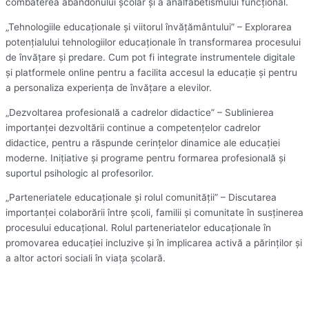
combaterea abandonului școlar și a analfabetismului funcțional.
„Tehnologiile educaționale și viitorul învățământului” – Explorarea
potențialului tehnologiilor educaționale în transformarea procesului
de învățare și predare. Cum pot fi integrate instrumentele digitale
și platformele online pentru a facilita accesul la educație și pentru
a personaliza experiența de învățare a elevilor.
„Dezvoltarea profesională a cadrelor didactice” – Sublinierea
importanței dezvoltării continue a competențelor cadrelor
didactice, pentru a răspunde cerințelor dinamice ale educației
moderne. Inițiative și programe pentru formarea profesională și
suportul psihologic al profesorilor.
„Parteneriatele educaționale și rolul comunității” – Discutarea
importanței colaborării între școli, familii și comunitate în susținerea
procesului educațional. Rolul parteneriatelor educaționale în
promovarea educației incluzive și în implicarea activă a părinților și
a altor actori sociali în viața școlară.