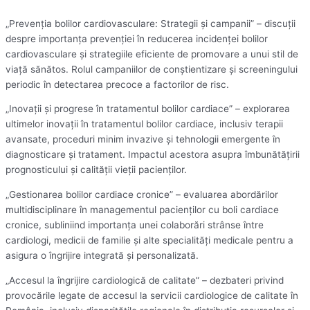
„Prevenția bolilor cardiovasculare: Strategii și campanii” – discuții
despre importanța prevenției în reducerea incidenței bolilor
cardiovasculare și strategiile eficiente de promovare a unui stil de
viață sănătos. Rolul campaniilor de conștientizare și screeningului
periodic în detectarea precoce a factorilor de risc.
„Inovații și progrese în tratamentul bolilor cardiace” – explorarea
ultimelor inovații în tratamentul bolilor cardiace, inclusiv terapii
avansate, proceduri minim invazive și tehnologii emergente în
diagnosticare și tratament. Impactul acestora asupra îmbunătățirii
prognosticului și calității vieții pacienților.
„Gestionarea bolilor cardiace cronice” – evaluarea abordărilor
multidisciplinare în managementul pacienților cu boli cardiace
cronice, subliniind importanța unei colaborări strânse între
cardiologi, medicii de familie și alte specialități medicale pentru a
asigura o îngrijire integrată și personalizată.
„Accesul la îngrijire cardiologică de calitate” – dezbateri privind
provocările legate de accesul la servicii cardiologice de calitate în