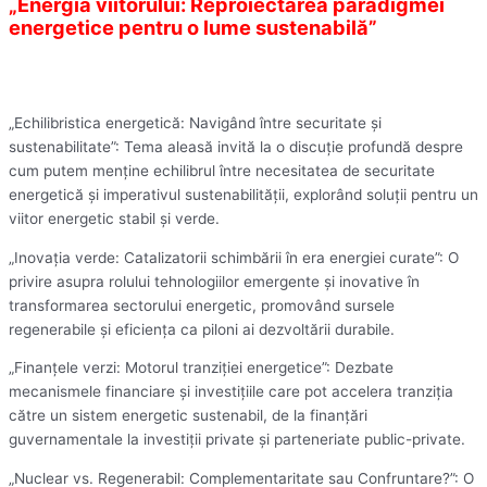
„Energia viitorului: Reproiectarea paradigmei
energetice pentru o lume sustenabilă”
„Echilibristica energetică: Navigând între securitate și
sustenabilitate”: Tema aleasă invită la o discuție profundă despre
cum putem menține echilibrul între necesitatea de securitate
energetică și imperativul sustenabilității, explorând soluții pentru un
viitor energetic stabil și verde.
„Inovația verde: Catalizatorii schimbării în era energiei curate”: O
privire asupra rolului tehnologiilor emergente și inovative în
transformarea sectorului energetic, promovând sursele
regenerabile și eficiența ca piloni ai dezvoltării durabile.
„Finanțele verzi: Motorul tranziției energetice”: Dezbate
mecanismele financiare și investițiile care pot accelera tranziția
către un sistem energetic sustenabil, de la finanțări
guvernamentale la investiții private și parteneriate public-private.
„Nuclear vs. Regenerabil: Complementaritate sau Confruntare?”: O