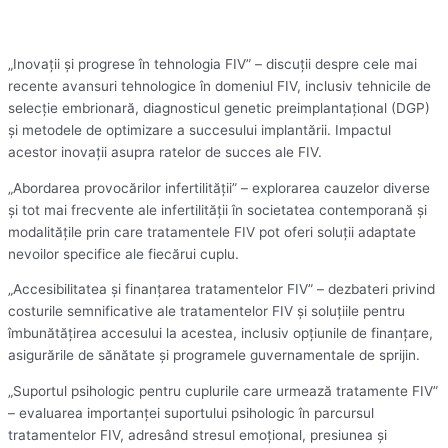
„Inovații și progrese în tehnologia FIV” – discuții despre cele mai
recente avansuri tehnologice în domeniul FIV, inclusiv tehnicile de
selecție embrionară, diagnosticul genetic preimplantațional (DGP)
și metodele de optimizare a succesului implantării. Impactul
acestor inovații asupra ratelor de succes ale FIV.
„Abordarea provocărilor infertilității” – explorarea cauzelor diverse
și tot mai frecvente ale infertilității în societatea contemporană și
modalitățile prin care tratamentele FIV pot oferi soluții adaptate
nevoilor specifice ale fiecărui cuplu.
„Accesibilitatea și finanțarea tratamentelor FIV” – dezbateri privind
costurile semnificative ale tratamentelor FIV și soluțiile pentru
îmbunătățirea accesului la acestea, inclusiv opțiunile de finanțare,
asigurările de sănătate și programele guvernamentale de sprijin.
„Suportul psihologic pentru cuplurile care urmează tratamente FIV”
– evaluarea importanței suportului psihologic în parcursul
tratamentelor FIV, adresând stresul emoțional, presiunea și