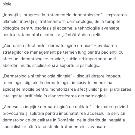
piele.
„Inovații și progrese în tratamentele dermatologice” – explorarea
ultimelor inovații și tratamente în dermatologie, de la terapiile
biologice pentru psoriazis și eczeme la tehnologiile avansate
pentru tratamentul cicatricilor și îmbătrânirea pielii.
„Abordarea afecțiunilor dermatologice cronice” – evaluarea
strategiilor de management pe termen lung pentru pacienții cu
afecțiuni dermatologice cronice, subliniind importanța unei
abordări multidisciplinare și a suportului psihologic.
„Dermatologia și tehnologia digitală” – discuții despre impactul
tehnologiei digitale în dermatologie, inclusiv telemedicina,
aplicațiile mobile pentru monitorizarea afecțiunilor pielii și utilizarea
inteligenței artificiale în diagnosticarea dermatologică.
„Accesul la îngrijire dermatologică de calitate” – dezbateri privind
provocările și soluțiile pentru îmbunătățirea accesului la servicii
dermatologice de calitate în România, de la distribuția inegală a
specialiștilor până la costurile tratamentelor avansate.