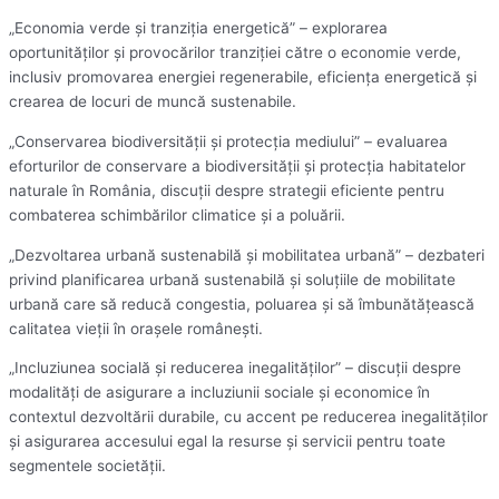
„Economia verde și tranziția energetică” – explorarea
oportunităților și provocărilor tranziției către o economie verde,
inclusiv promovarea energiei regenerabile, eficiența energetică și
crearea de locuri de muncă sustenabile.
„Conservarea biodiversității și protecția mediului” – evaluarea
eforturilor de conservare a biodiversității și protecția habitatelor
naturale în România, discuții despre strategii eficiente pentru
combaterea schimbărilor climatice și a poluării.
„Dezvoltarea urbană sustenabilă și mobilitatea urbană” – dezbateri
privind planificarea urbană sustenabilă și soluțiile de mobilitate
urbană care să reducă congestia, poluarea și să îmbunătățească
calitatea vieții în orașele românești.
„Incluziunea socială și reducerea inegalităților” – discuții despre
modalități de asigurare a incluziunii sociale și economice în
contextul dezvoltării durabile, cu accent pe reducerea inegalităților
și asigurarea accesului egal la resurse și servicii pentru toate
segmentele societății.