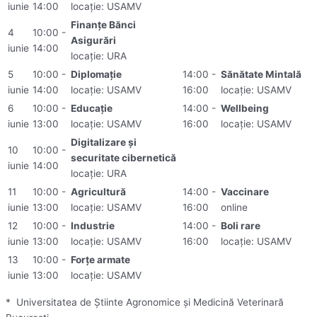
iunie
14:00
locație: USAMV
Finanțe Bănci
4
10:00 -
Asigurări
iunie
14:00
locație: URA
5
10:00 -
Diplomație
14:00 -
Sănătate Mintală
iunie
14:00
locație: USAMV
16:00
locație: USAMV
6
10:00 -
Educație
14:00 -
Wellbeing
iunie
13:00
locație: USAMV
16:00
locație: USAMV
Digitalizare și
10
10:00 -
securitate cibernetică
iunie
14:00
locație: URA
11
10:00 -
Agricultură
14:00 -
Vaccinare
iunie
13:00
locație: USAMV
16:00
online
12
10:00 -
Industrie
14:00 -
Boli rare
iunie
13:00
locație: USAMV
16:00
locație: USAMV
13
10:00 -
Forțe armate
iunie
13:00
locație: USAMV
* Universitatea de Știinte Agronomice și Medicină Veterinară