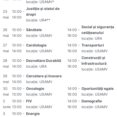
locație: USAMV*
Justiție și statul de
23
10:00 -
drept
mai
14:00
locație: URA**
Social și siguranța
26
10:00 -
Sănătate
14:00 -
cetățeanului
mai
14:00
locație: USAMV
16:00
locație: URA
27
10:00 -
Cardiologie
14:00 -
Transporturi
mai
14:00
locație: USAMV
16:00
locație: USAMV
Construcții și
28
10:00 -
Dezvoltare Durabilă
14:00 -
Infrastructură
mai
14:00
locație: URA
16:00
locație: USAMV
29
10:00 -
Cercetare și Inovare
mai
14:00
locație: USAMV
30
10:00 -
Oncologie
14:00 -
Oportunități egale
mai
13:00
locație: USAMV
16:00
locație: USAMV
2
10:00 -
FIV
14:00 -
Demografie
iunie
13:00
locație: USAMV
16:00
locație: USAMV
3
10:00 -
Energie