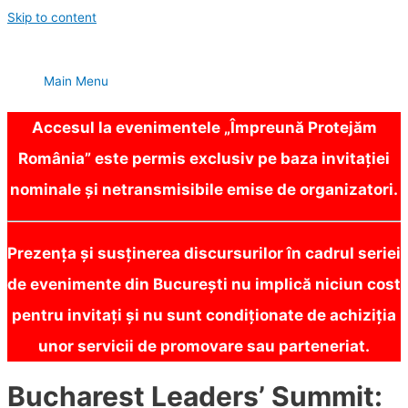
Skip to content
Main Menu
Accesul la evenimentele „Împreună Protejăm
România” este permis exclusiv pe baza invitației
nominale și netransmisibile emise de organizatori.
Prezența și susținerea discursurilor în cadrul seriei
de evenimente din București nu implică niciun cost
pentru invitați și nu sunt condiționate de achiziția
unor servicii de promovare sau parteneriat.
Bucharest Leaders’ Summit: