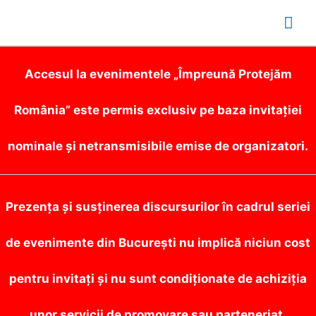
Mai
Me
Accesul la evenimentele „Împreună Protejăm
România” este permis exclusiv pe baza invitației
nominale și netransmisibile emise de organizatori.
Prezența și susținerea discursurilor în cadrul seriei
de evenimente din București nu implică niciun cost
pentru invitați și nu sunt condiționate de achiziția
unor servicii de promovare sau parteneriat.