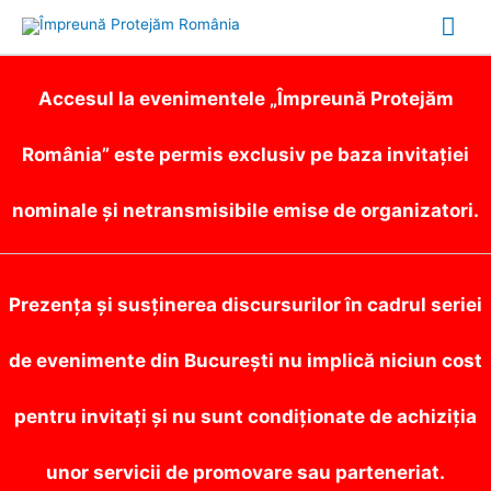
Mai
Me
Accesul la evenimentele „Împreună Protejăm
România” este permis exclusiv pe baza invitației
nominale și netransmisibile emise de organizatori.
Prezența și susținerea discursurilor în cadrul seriei
de evenimente din București nu implică niciun cost
pentru invitați și nu sunt condiționate de achiziția
unor servicii de promovare sau parteneriat.