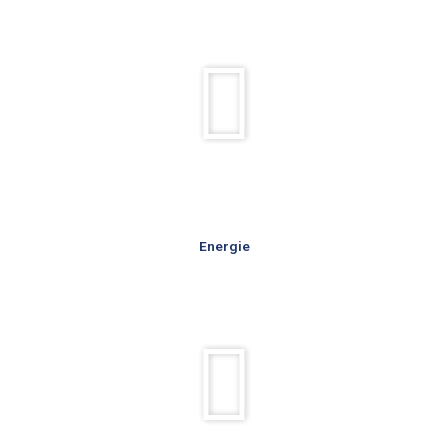
Rulează
videoul
Energie
Rulează
videoul