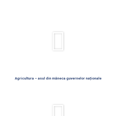
Rulează
videoul
Agricultura – asul din mâneca guvernelor naționale
Rulează
videoul