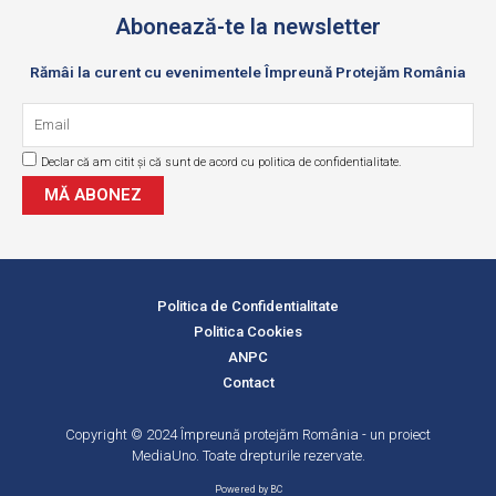
Abonează-te la newsletter
Rămâi la curent cu evenimentele Împreună Protejăm România
Email
Declar că am citit și că sunt de acord cu politica de confidentialitate.
GDPR
MĂ ABONEZ
Politica de Confidentialitate
Politica Cookies
ANPC
Contact
Copyright © 2024 Împreună protejăm România - un proiect
MediaUno. Toate drepturile rezervate.
Powered by BC