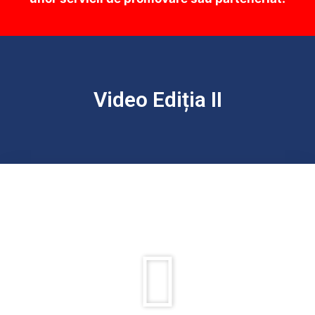
Video Ediția II
Rulează
videoul