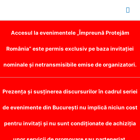
Mai
Me
Accesul la evenimentele „Împreună Protejăm
România” este permis exclusiv pe baza invitației
nominale și netransmisibile emise de organizatori.
Prezența și susținerea discursurilor în cadrul seriei
de evenimente din București nu implică niciun cost
pentru invitați și nu sunt condiționate de achiziția
unor servicii de promovare sau parteneriat.