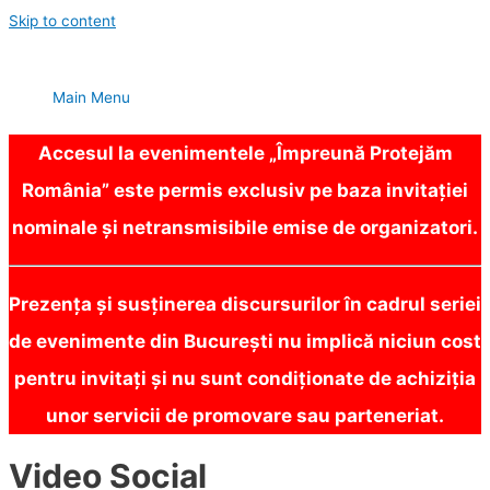
Skip to content
Main Menu
Accesul la evenimentele „Împreună Protejăm
România” este permis exclusiv pe baza invitației
nominale și netransmisibile emise de organizatori.
Prezența și susținerea discursurilor în cadrul seriei
de evenimente din București nu implică niciun cost
pentru invitați și nu sunt condiționate de achiziția
unor servicii de promovare sau parteneriat.
Video Social