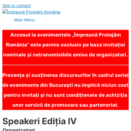
Skip to content
Main Menu
Accesul la evenimentele „Împreună Protejăm
România” este permis exclusiv pe baza invitației
nominale și netransmisibile emise de organizatori.
Prezența și susținerea discursurilor în cadrul seriei
de evenimente din București nu implică niciun cost
pentru invitați și nu sunt condiționate de achiziția
unor servicii de promovare sau parteneriat.
Speakeri Ediția IV
Organizatori