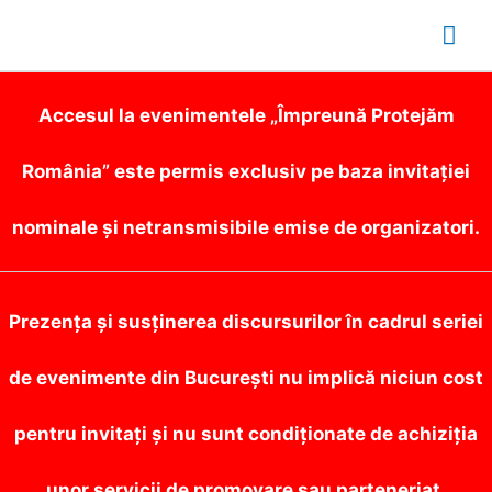
Mai
Me
Accesul la evenimentele „Împreună Protejăm
România” este permis exclusiv pe baza invitației
nominale și netransmisibile emise de organizatori.
Prezența și susținerea discursurilor în cadrul seriei
de evenimente din București nu implică niciun cost
pentru invitați și nu sunt condiționate de achiziția
unor servicii de promovare sau parteneriat.