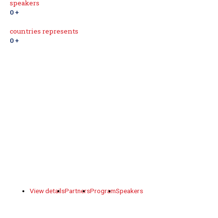
speakers
0
+
countries represents
0
+
View details
Partners
Program
Speakers