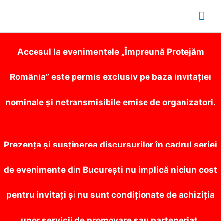
Mai
Me
Accesul la evenimentele „Împreună Protejăm
România” este permis exclusiv pe baza invitației
nominale și netransmisibile emise de organizatori.
Prezența și susținerea discursurilor în cadrul seriei
de evenimente din București nu implică niciun cost
pentru invitați și nu sunt condiționate de achiziția
unor servicii de promovare sau parteneriat.