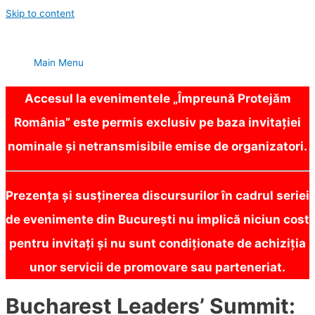
Skip to content
Main Menu
Accesul la evenimentele „Împreună Protejăm
România” este permis exclusiv pe baza invitației
nominale și netransmisibile emise de organizatori.
Prezența și susținerea discursurilor în cadrul seriei
de evenimente din București nu implică niciun cost
pentru invitați și nu sunt condiționate de achiziția
unor servicii de promovare sau parteneriat.
Bucharest Leaders’ Summit: