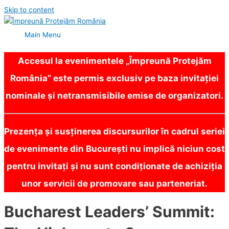
Skip to content
Main Menu
Accesul la evenimentele „Împreună Protejăm
România” este permis exclusiv pe baza invitației
nominale și netransmisibile emise de organizatori.
Prezența și susținerea discursurilor în cadrul seriei
de evenimente din București nu implică niciun cost
pentru invitați și nu sunt condiționate de achiziția
unor servicii de promovare sau parteneriat.
Bucharest Leaders’ Summit: