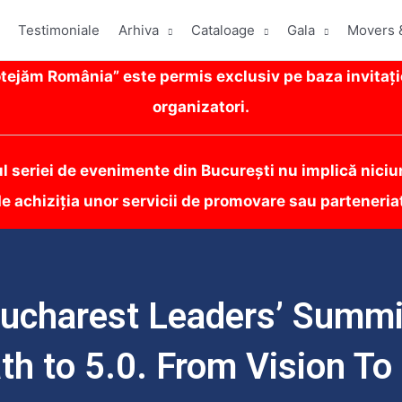
Testimoniale
Arhiva
Cataloage
Gala
Movers 
ejăm România” este permis exclusiv pe baza invitați
organizatori.
ul seriei de evenimente din București nu implică niciun
e achiziția unor servicii de promovare sau parteneria
ucharest Leaders’ Summi
th to 5.0. From Vision To 