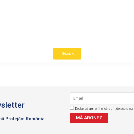
Back
Email
sletter
Declar că am citit și că sunt de acord cu p
GDPR
MĂ ABONEZ
ună Protejăm România