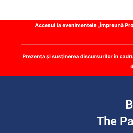
Accesul la evenimentele „Împreună Prot
Prezența și susținerea discursurilor în cadr
d
B
The Pa