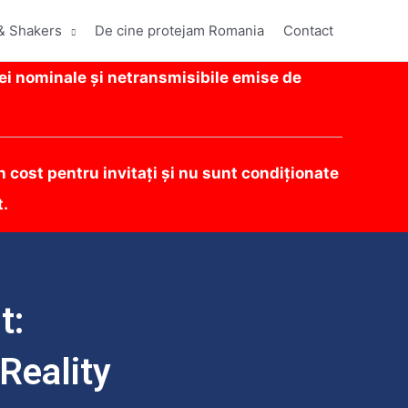
& Shakers
De cine protejam Romania
Contact
ei nominale și netransmisibile emise de
 cost pentru invitați și nu sunt condiționate
t.
t:
Reality