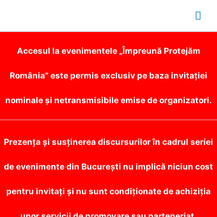
Mai
Me
Accesul la evenimentele „Împreună Protejăm
România” este permis exclusiv pe baza invitației
nominale și netransmisibile emise de organizatori.
Prezența și susținerea discursurilor în cadrul seriei
de evenimente din București nu implică niciun cost
pentru invitați și nu sunt condiționate de achiziția
unor servicii de promovare sau parteneriat.