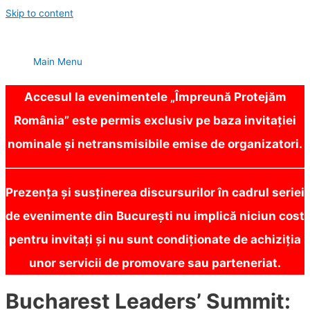
Skip to content
Main Menu
Accesul la evenimentele „Împreună Protejăm
România” este permis exclusiv pe baza invitației
nominale și netransmisibile emise de organizatori.
Prezența și susținerea discursurilor în cadrul seriei
de evenimente din București nu implică niciun cost
pentru invitați și nu sunt condiționate de achiziția
unor servicii de promovare sau parteneriat.
Bucharest Leaders’ Summit: