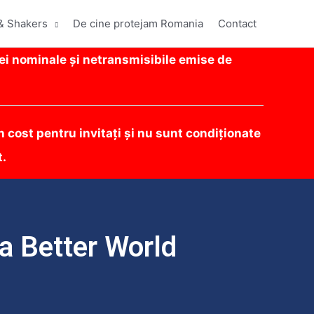
& Shakers
De cine protejam Romania
Contact
ei nominale și netransmisibile emise de
 cost pentru invitați și nu sunt condiționate
t.
a Better World