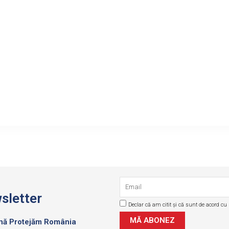
Email
sletter
Declar că am citit și că sunt de acord cu p
GDPR
MĂ ABONEZ
ună Protejăm România