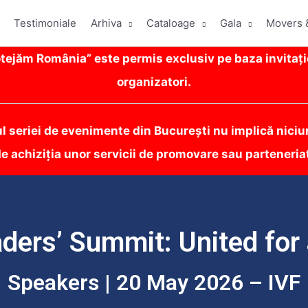
Testimoniale
Arhiva
Cataloage
Gala
Movers 
ejăm România” este permis exclusiv pe baza invitați
organizatori.
ul seriei de evenimente din București nu implică niciun
e achiziția unor servicii de promovare sau parteneria
ders’ Summit: United for 
Speakers | 20 May 2026 – IVF