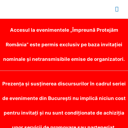
Mai
Me
Accesul la evenimentele „Împreună Protejăm
România” este permis exclusiv pe baza invitației
nominale și netransmisibile emise de organizatori.
Prezența și susținerea discursurilor în cadrul seriei
de evenimente din București nu implică niciun cost
pentru invitați și nu sunt condiționate de achiziția
unor servicii de promovare sau parteneriat.