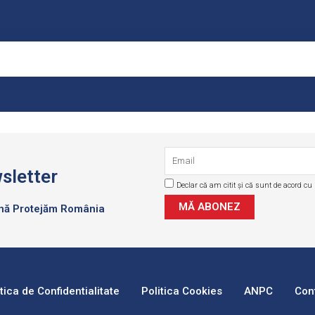
Email
sletter
Declar că am citit și că sunt de acord cu p
GDPR
MĂ ABONEZ
ună Protejăm România
itica de Confidentialitate
Politica Cookies
ANPC
Con