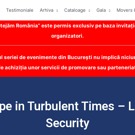
Testimoniale
Arhiva
Cataloage
Gala
Movers 
ejăm România” este permis exclusiv pe baza invitați
organizatori.
ul seriei de evenimente din București nu implică niciun
e achiziția unor servicii de promovare sau parteneria
pe in Turbulent Times – L
Security