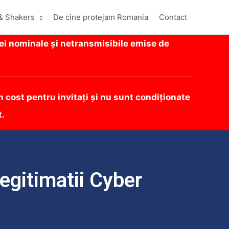
& Shakers
De cine protejam Romania
Contact
ei nominale și netransmisibile emise de
 cost pentru invitați și nu sunt condiționate
t.
egitimatii Cyber