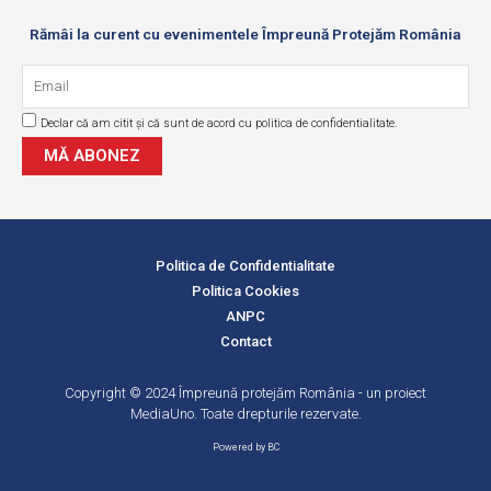
Rămâi la curent cu evenimentele Împreună Protejăm România
Email
Declar că am citit și că sunt de acord cu politica de confidentialitate.
GDPR
MĂ ABONEZ
Politica de Confidentialitate
Politica Cookies
ANPC
Contact
Copyright © 2024 Împreună protejăm România - un proiect
MediaUno. Toate drepturile rezervate.
Powered by BC