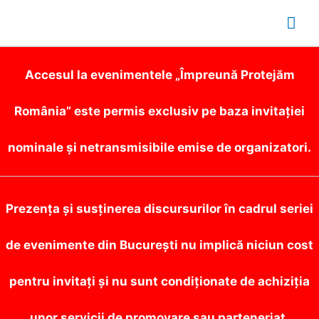
Mai
Me
Accesul la evenimentele „Împreună Protejăm
România” este permis exclusiv pe baza invitației
nominale și netransmisibile emise de organizatori.
Prezența și susținerea discursurilor în cadrul seriei
de evenimente din București nu implică niciun cost
pentru invitați și nu sunt condiționate de achiziția
unor servicii de promovare sau parteneriat.